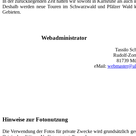
In der zurückliegenden Zeit hatten wir sowohl in Karlsruhe als auch 
Deshalb werden neue Touren im Schwarzwald und Pfälzer Wald ka
Gebieten.
Webadministrator
Tassilo Sc
Rudolf-Zorn
81739 Mü
eMail:
webmaster@al
Hinweise zur Fotonutzung
Die Verwendung der Fotos für private Zwecke wird grundsätzlich ges