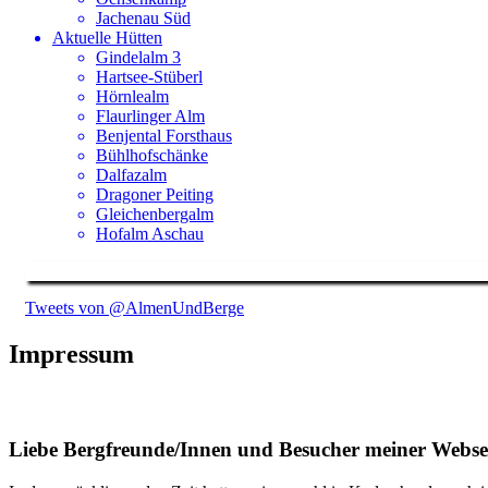
Jachenau Süd
Aktuelle Hütten
Gindelalm 3
Hartsee-Stüberl
Hörnlealm
Flaurlinger Alm
Benjental Forsthaus
Bühlhofschänke
Dalfazalm
Dragoner Peiting
Gleichenbergalm
Hofalm Aschau
Tweets von @AlmenUndBerge
Impressum
Liebe Bergfreunde/Innen und Besucher meiner Webse