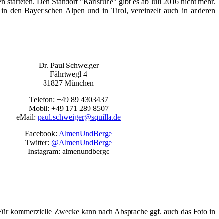
 starteten. Den Standort "Karlsruhe" gibt es ab Juli 2016 nicht mehr.
den Bayerischen Alpen und in Tirol, vereinzelt auch in anderen
Dr. Paul Schweiger
Fährtwegl 4
81827 München
Telefon: +49 89 4303437
Mobil: +49 171 289 8507
eMail:
paul.schweiger@squilla.de
Facebook:
AlmenUndBerge
Twitter:
@AlmenUndBerge
Instagram: almenundberge
. Für kommerzielle Zwecke kann nach Absprache ggf. auch das Foto in