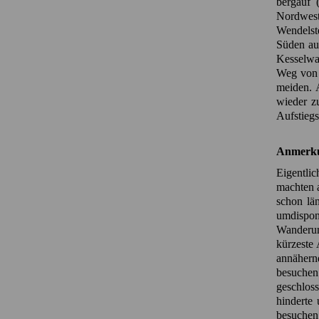
bergauf 
Nordwest
Wendelst
Süden au
Kesselwan
Weg von 
meiden. 
wieder z
Aufstiegs
Anmerk
Eigentlic
machten a
schon lä
umdispon
Wanderun
kürzeste 
annähern
besuchen
geschloss
hinderte
besuche