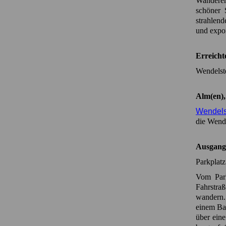
Wanderer
schöner 
strahlen
und expon
Erreicht
Wendelst
Alm(en),
Wendel
die Wende
Ausgang
Parkplatz
Vom Park
Fahrstra
wandern.
einem Bau
über eine