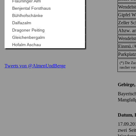
Flaurlinger Alm
Wendelst
Benjental Forsthaus
Gipfel W
Bühlhofschänke
Zeller Sc
Dalfazalm
Dragoner Peiting
Abzw. a
Gleichenbergalm
Wendelst
Hofalm Aschau
Einmü./A
Parkplatz
(*) Die Zu
Tweets von @AlmenUndBerge
rascher vo
Gebirge,
Bayerisc
Mangfall
Datum, B
17.09.20
zwei Sei