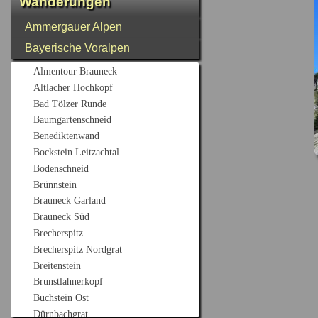
Wanderungen
Ammergauer Alpen
Bayerische Voralpen