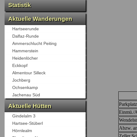
Statistik
Aktuelle Wanderungen
Hartseerunde
Dalfaz-Runde
Ammerschlucht Peiting
Hammerstein
Heidenlöcher
Eckkopf
Almentour Silleck
Jochberg
Ochsenkamp
Jachenau Süd
Parkplatz
Aktuelle Hütten
Einmü./A
Gindelalm 3
Wendelst
Hartsee-Stüberl
Abzw. a
Hörnlealm
Zeller Sc